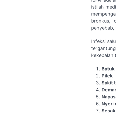
istilah me
mempengaru
bronkus, 
penyebab, t
Infeksi sal
tergantung
kekebalan 
Batuk
Pilek
Sakit
Dema
Napas
Nyeri 
Sesak