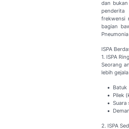
dan bukan
penderita
frekwensi 
bagian baw
Pneumonia ya
ISPA Berda
1. ISPA Rin
Seorang an
lebih gejala
Batuk
Pilek 
Suara 
Demam 
2. ISPA Se