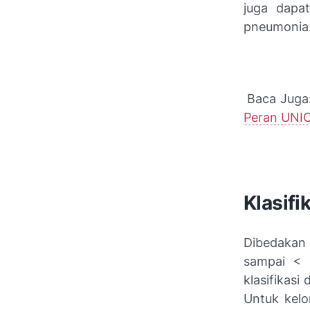
juga dapa
pneumonia
Baca Juga
Peran UNI
Klasifi
Dibedakan 
sampai < 
klasifikas
Untuk kelo