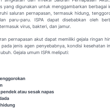
dis yang digunakan untuk menggambarkan berbagai i
hi saluran pernapasan, termasuk hidung, tenggoro
dan paru-paru. ISPA dapat disebabkan oleh ber
ermasuk virus, bakteri, dan jamur.
uran pernapasan akut dapat memiliki gejala ringan h
 pada jenis agen penyebabnya, kondisi kesehatan in
tubuh. Gejala umum ISPA meliputi:
 tenggorokan
m
 pendek atau sesak napas
dada
 hidung