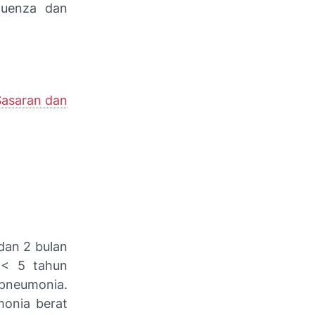
luenza dan
Sasaran dan
dan 2 bulan
 < 5 tahun
 pneumonia.
monia berat