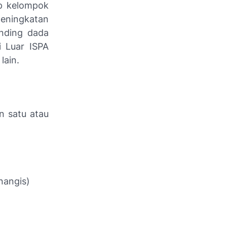
p kelompok
eningkatan
inding dada
i Luar ISPA
lain.
n satu atau
nangis)