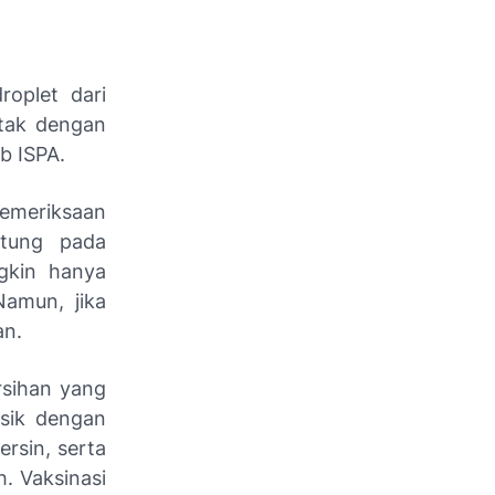
oplet dari
ntak dengan
b ISPA.
pemeriksaan
ntung pada
gkin hanya
Namun, jika
an.
rsihan yang
isik dengan
rsin, serta
. Vaksinasi