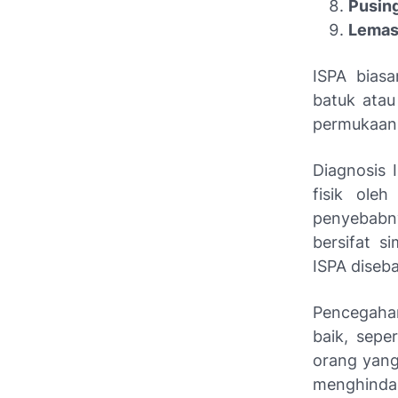
Pusin
Lemas
ISPA bias
batuk atau
permukaan 
Diagnosis 
fisik ole
penyebabn
bersifat s
ISPA diseba
Pencegahan
baik, sepe
orang yang
menghindar