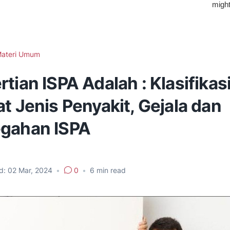
ateri Umum
tian ISPA Adalah : Klasifikasi
t Jenis Penyakit, Gejala dan
gahan ISPA
d:
02 Mar, 2024
•
0
•
6
min read