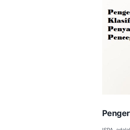
Penger
ISPA adala