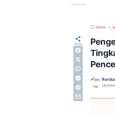
Home
M
Penger
Tingka
Pence
Renita
Update