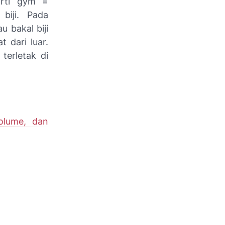
arti gym =
biji. Pada
 bakal biji
t dari luar.
terletak di
olume, dan