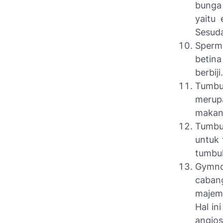
bunga
yaitu 
Sesuda
Sperma
betin
berbiji.
Tumbuh
merup
makana
Tumbuh
untuk 
tumbu
Gymno
caban
majem
Hal in
angio