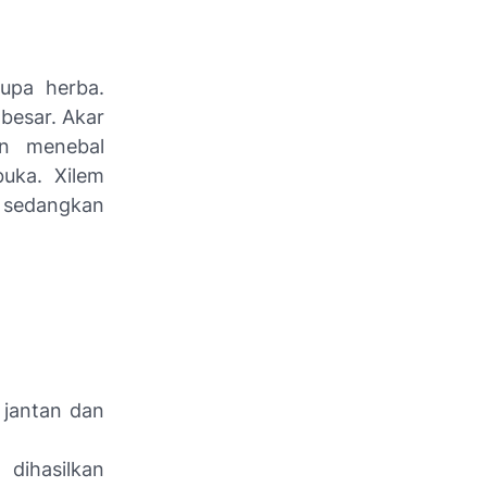
upa herba.
besar. Akar
an menebal
buka. Xilem
 sedangkan
s jantan dan
 dihasilkan