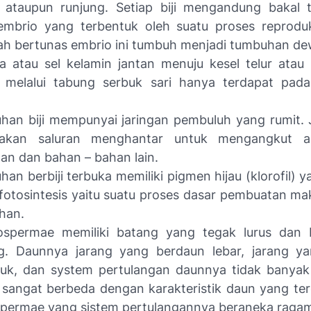
 ataupun runjung. Setiap biji mengandung bakal 
embrio yang terbentuk oleh suatu proses reproduk
h bertunas embrio ini tumbuh menjadi tumbuhan de
 atau sel kelamin jantan menuju kesel telur atau 
a melalui tabung serbuk sari hanya terdapat pad
an biji mempunyai jaringan pembuluh yang rumit. J
akan saluran menghantar untuk mengangkut air
n dan bahan – bahan lain.
an berbiji terbuka memiliki pigmen hijau (klorofil) 
fotosintesis yaitu suatu proses dasar pembuatan m
han.
spermae memiliki batang yang tegak lurus dan 
g. Daunnya jarang yang berdaun lebar, jarang ya
uk, dan system pertulangan daunnya tidak banyak
i sangat berbeda dengan karakteristik daun yang te
spermae yang sistem pertulangannya beraneka raga