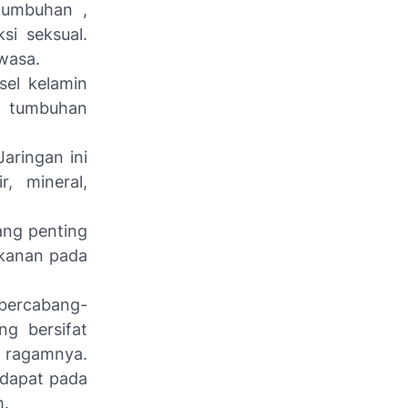
tumbuhan ,
si seksual.
wasa.
sel kelamin
a tumbuhan
aringan ini
, mineral,
yang penting
akanan pada
bercabang-
ng bersifat
 ragamnya.
rdapat pada
m.