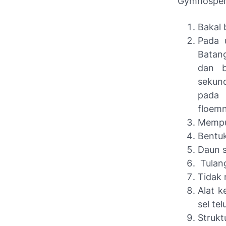
Gymnosperma
Bakal 
Pada 
Batan
dan b
sekun
pada 
floemn
Mempun
Bentu
Daun s
Tulang
Tidak 
Alat k
sel te
Struk