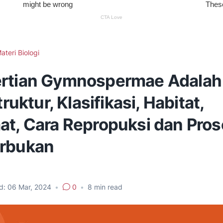
ateri Biologi
rtian Gymnospermae Adalah -
truktur, Klasifikasi, Habitat,
at, Cara Repropuksi dan Pro
rbukan
d:
06 Mar, 2024
•
0
•
8
min read