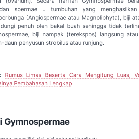
h (ovarium). Secara harfiah Gymnospermae ber
 dan spermae = tumbuhan yang menghasilkan 
erbunga (Angiospermae atau Magnoliphyta), biji atau
indungi penuh oleh bakal buah sehingga tidak terliha
spermae, biji nampak (terekspos) langsung atau 
n-daun penyusun strobilus atau runjung.
a:
Rumus Limas Beserta Cara Mengitung Luas, V
alnya Pembahasan Lengkap
iri Gymnospermae