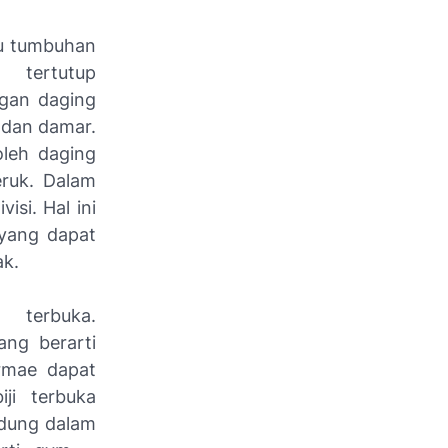
tu tumbuhan
 tertutup
ngan daging
 dan damar.
oleh daging
eruk. Dalam
isi. Hal ini
yang dapat
ak.
 terbuka.
ng berarti
ermae dapat
iji terbuka
ndung dalam