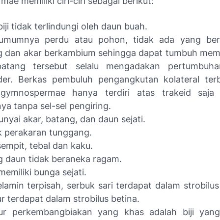
e memiliki ciri-ciri sebagai berikut:
biji tidak terlindungi oleh daun buah.
umumnya perdu atau pohon, tidak ada yang ber
g dan akar berkambium sehingga dapat tumbuh mem
atang tersebut selalu mengadakan pertumbuh
der. Berkas pembuluh pengangkutan kolateral ter
gymnospermae hanya terdiri atas trakeid saja
ya tanpa sel-sel pengiring.
yai akar, batang, dan daun sejati.
k perakaran tunggang.
empit, tebal dan kaku.
 daun tidak beraneka ragam.
memiliki bunga sejati.
elamin terpisah, serbuk sari terdapat dalam strobilu
lur terdapat dalam strobilus betina.
tur perkembangbiakan yang khas adalah biji yang