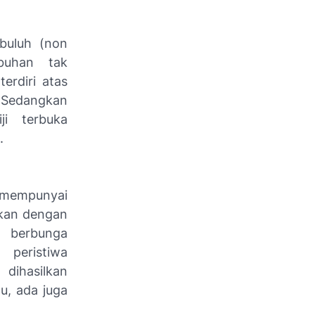
buluh (non
buhan tak
erdiri atas
 Sedangkan
ji terbuka
.
 mempunyai
rikan dengan
n berbunga
 peristiwa
dihasilkan
u, ada juga