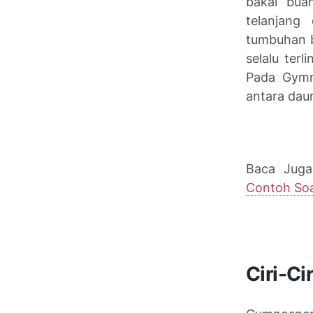
bakal bua
telanjang
tumbuhan b
selalu terl
Pada Gymno
antara dau
Baca Jug
Contoh So
Ciri-C