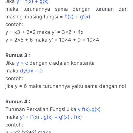
Jika
y = f(x) + g(x)
maka turunannya sama dengan turunan dari
masing-masing fungsi =
f'(x) + g'(x)
contoh:
y = x3 + 2×2 maka y’ = 3×2 + 4x
y = 2×5 + 6 maka y’ = 10×4 + 0 = 10×4
Rumus 3 :
Jika
y = c
dengan c adalah konstanta
maka
dy/dx = 0
contoh:
jika y = 6 maka turunannya yaitu sama dengan nol
Rumus 4 :
Turunan Perkalian Fungsi Jika
y f(x).g(x)
maka
y’ = f'(x) . g(x) + g'(x) . f(x)
contoh:
y = x2 (x2+2) maka