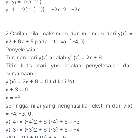
y−y
= m(x−x
)
1
1
y−1 = 2(x−(−1)) = −2x−2= −2x−1
2.
Carilah nilai maksimum dan minimum dari y(x) =
x2 + 6x + 5 pada interval [ -4,0].
Penyelesaian :
Turunan dari y(x) adalah y’ (x) = 2x + 6
Titik kritis dari y(x) adalah penyelesaian dari
persamaan :
y’(x) = 2x + 6 = 0 ( dikali ½)
x + 3 = 0
x = -3
sehingga, nilai yang menghasilkan ekstrim dari y(x)
= -4, -3, 0.
y(-4) = (-4)2 + 6 (-4) + 5 = -3
y(-3) = (-3)2 + 6 (-3) + 5 = -4
y(0) = 02 + 6 (0) + 5 = 5