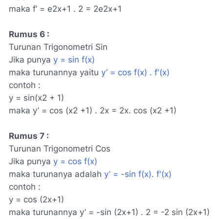
maka f’ = e2x+1 . 2 = 2e2x+1
Rumus 6 :
Turunan Trigonometri Sin
Jika punya
y = sin f(x)
maka turunannya yaitu
y’ = cos f(x) . f'(x)
contoh :
y = sin(x2 + 1)
maka y’ = cos (x2 +1) . 2x = 2x. cos (x2 +1)
Rumus 7 :
Turunan Trigonometri Cos
Jika punya
y = cos f(x)
maka turunanya adalah
y’ = -sin f(x). f'(x)
contoh :
y = cos (2x+1)
maka turunannya y’ = -sin (2x+1) . 2 = -2 sin (2x+1)