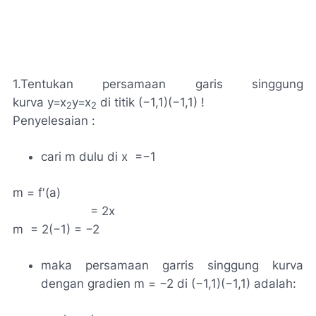
1.
Tentukan persamaan garis singgung
kurva
y=x
y=x
di titik
(−1,1)(−1,1)
!
2
2
Penyelesaian :
cari
m
dulu di
x =−1
m = f′(a)
= 2x
m = 2(−1) = −2
maka persamaan garris singgung kurva
dengan gradien
m = −2
di
(−1,1)(−1,1)
adalah: