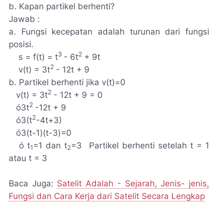
b.
Kapan partikel berhenti?
Jawab :
a. Fungsi kecepatan adalah turunan dari fungsi
posisi.
3
2
s
=
f(t)
=
t
-
6t
+
9t
2
v(t)
= 3t
-
12t
+
9
b
. Partikel berhenti jika v(t)=0
2
v(t)
= 3t
-
12t
+
9
=
0
2
ó
3t
-12t
+
9
2
ó
3(
t
-4t+3)
ó
3(t-1)(t-3)=0
ó
t
=1 dan t
=3 Partikel berhenti setelah t
=
1
1
2
atau t
=
3
Baca Juga:
Satelit Adalah - Sejarah, Jenis- jenis,
Fungsi dan Cara Kerja dari Satelit Secara Lengkap