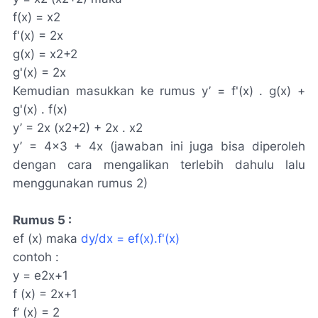
f(x) = x2
f'(x) = 2x
g(x) = x2+2
g'(x) = 2x
Kemudian masukkan ke rumus y’ = f'(x) . g(x) +
g'(x) . f(x)
y’ = 2x (x2+2) + 2x . x2
y’ = 4×3 + 4x (jawaban ini juga bisa diperoleh
dengan cara mengalikan terlebih dahulu lalu
menggunakan rumus 2)
Rumus 5 :
ef (x) maka
dy/dx = ef(x).f'(x)
contoh :
y = e2x+1
f (x) = 2x+1
f’ (x) = 2