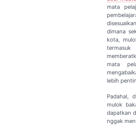
mata pela
pembelajara
disesuaika
dimana sek
kota, mul
termasuk
memberatka
mata pel
mengabaika
lebih penti
Padahal, d
mulok bak
dapatkan d
nggak menye