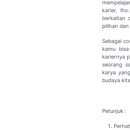
mempelajar
karier, lho.
berkaitan 
pilihan da
Sebagai co
kamu bisa 
kariernya 
seorang s
karya yang
budaya kita
Petunjuk :
Perha