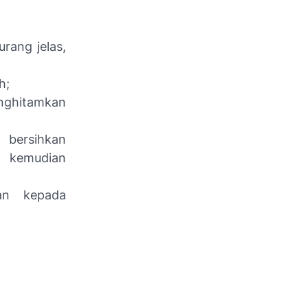
rang jelas,
h;
enghitamkan
 bersihkan
 kemudian
kan kepada