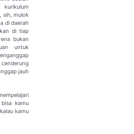
 kurikulum
, sih, mulok
a di daerah
kan di tiap
rena bukan
uan untuk
 menganggap
cenderung
anggap jauh
mempelajari
 bisa kamu
 kalau kamu