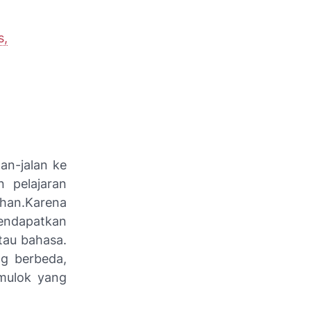
s,
an-jalan ke
 pelajaran
han.
Karena
mendapatkan
atau bahasa.
g berbeda,
 mulok yang