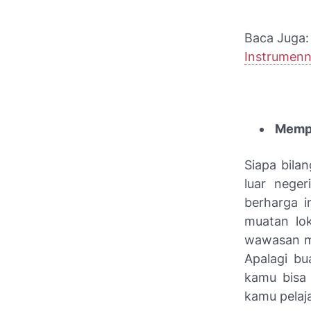
Baca Juga
Instrumenn
Mempe
Siapa bila
luar nege
berharga 
muatan lok
wawasan mul
Apalagi b
kamu bisa 
kamu pelaja