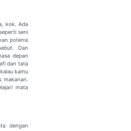
a, kok. Ada
seperti seni
kan potensi
sebut. Dan
 masa depan
fi dan tata
 kalau kamu
s makanan.
lajari mata
ata dengan