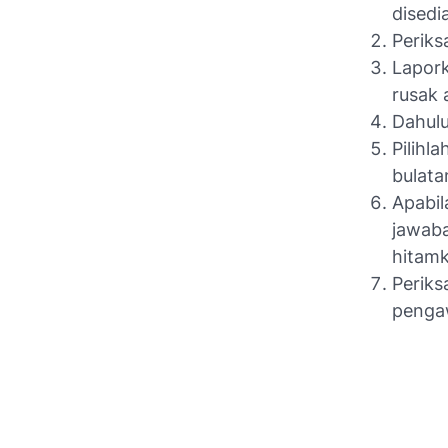
disedi
Periks
Lapork
rusak 
Dahul
Pilih
bulata
Apabi
jawab
hitamk
Perik
penga