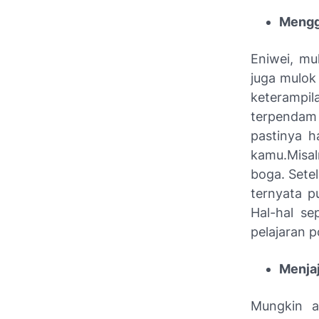
Mengg
Eniwei, mu
juga mulok 
keterampil
terpendam
pastinya h
kamu.
Misa
boga. Sete
ternyata 
Hal-hal se
pelajaran 
Menjaj
Mungkin a