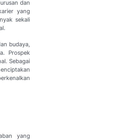
jurusan dan
karier yang
nyak sekali
l.
dan budaya,
ya. Prospek
al. Sebagai
enciptakan
perkenalkan
waban yang