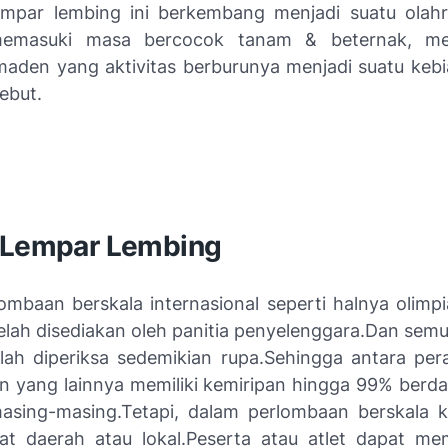
lempar lembing ini berkembang menjadi suatu olahr
emasuki masa bercocok tanam & beternak, me
den yang aktivitas berburunya menjadi suatu keb
ebut.
 Lempar Lembing
ombaan berskala internasional seperti halnya olimp
telah disediakan oleh panitia penyelenggara.Dan semu
elah diperiksa sedemikian rupa.Sehingga antara per
n yang lainnya memiliki kemiripan hingga 99% berd
asing-masing.Tetapi, dalam perlombaan berskala ke
at daerah atau lokal.Peserta atau atlet dapat m