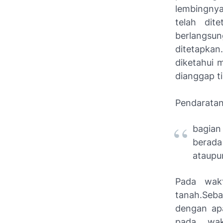
lembingnya
telah dit
berlangsun
ditetapkan
diketahui 
dianggap t
Pendaratan
bagian
berada
ataupu
Pada wakt
tanah.Seba
dengan apa
pada wak