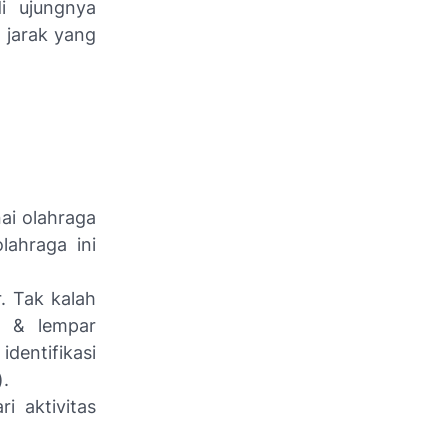
i ujungnya
 jarak yang
ai olahraga
lahraga ini
. Tak kalah
t, & lempar
dentifikasi
).
i aktivitas