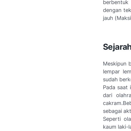
berbentuk
dengan tek
jauh (
Maks
Sejara
Meskipun b
lempar lem
sudah berk
Pada saat 
dari olahr
cakram.Beb
sebagai ak
Seperti ol
kaum laki-l