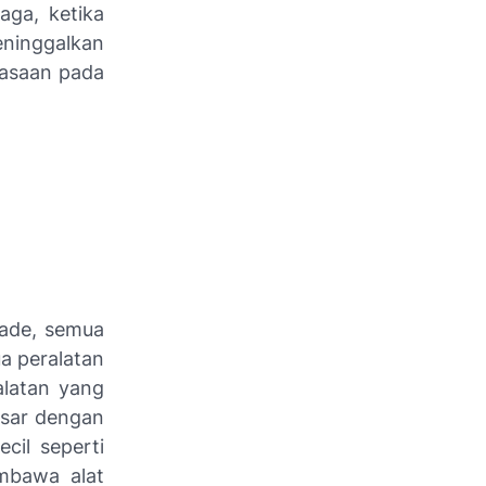
aga, ketika
ninggalkan
iasaan pada
iade, semua
a peralatan
alatan yang
asar dengan
cil seperti
embawa alat