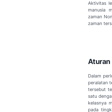
Aktivitas 
manusia m
zaman Noma
zaman ters
Aturan
Dalam perl
peralatan 
tersebut t
satu denga
kelasnya m
pada tingk