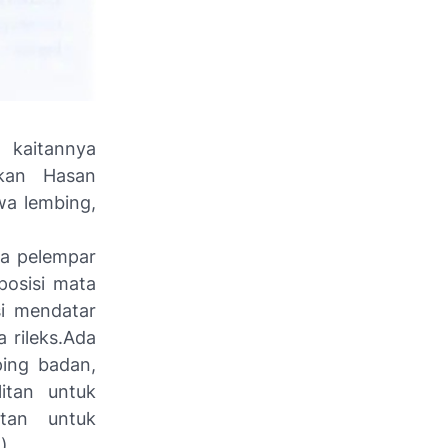
 kaitannya
kan Hasan
wa lembing,
ra pelempar
posisi mata
i mendatar
 rileks.Ada
ing badan,
itan untuk
atan untuk
).