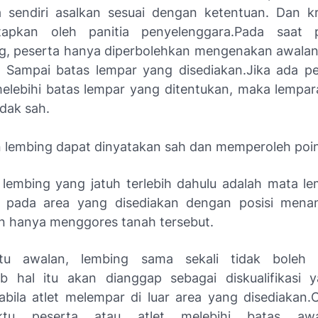
 sendiri asalkan sesuai dengan ketentuan. Dan kr
etapkan oleh panitia penyelenggara.Pada saat 
g, peserta hanya diperbolehkan mengenakan awalan
. Sampai batas lempar yang disediakan.Jika ada p
melebihi batas lempar yang ditentukan, maka lempar
idak sah.
 lembing dapat dinyatakan sah dan memperoleh poin
 lembing yang jatuh terlebih dahulu adalah mata l
 pada area yang disediakan dengan posisi mena
n hanya menggores tanah tersebut.
u awalan, lembing sama sekali tidak boleh 
b hal itu akan dianggap sebagai diskualifikasi 
bila atlet melempar di luar area yang disediakan.
tu peserta atau atlet melebihi batas aw