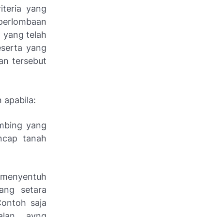
iteria yang
perlombaan
 yang telah
eserta yang
an tersebut
 apabila:
embing yang
ncap tanah
menyentuh
yang setara
Contoh saja
alan ayng