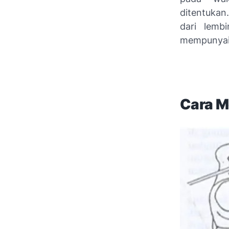
ditentukan
dari lemb
mempunyai 
Cara 