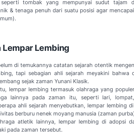
 seperti tombak yang mempunyai sudut tajam d
nik & tenaga penuh dari suatu posisi agar mencapai
imum).
h Lempar Lembing
elum di temukannya catatan sejarah otentik mengen
bing, tapi sebagian ahli sejarah meyakini bahwa o
embang sejak zaman Yunani Klasik.
itu, lempar lembing termasuk olahraga yang populer
aga lainnya pada zaman itu, seperti lari, lompa
erapa ahli sejarah menyebutkan, lempar lembing di i
tivitas berburu nenek moyang manusia (
zaman purba
ahraga atletik lainnya, lempar lembing di adopsi dar
aki pada zaman tersebut.