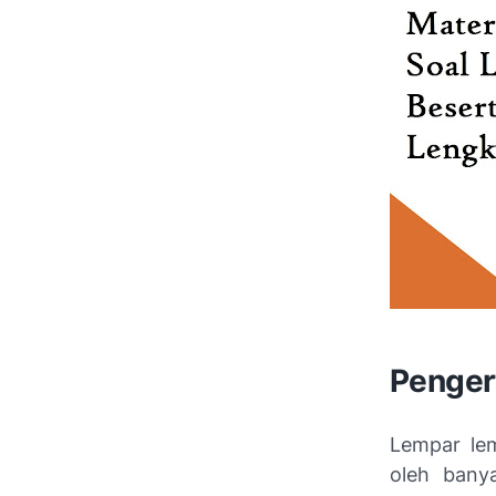
Penger
Lempar le
oleh bany