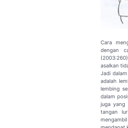
Cara meng
dengan c
(2003:260)
asalkan ti
Jadi dalam
adalah lem
lembing s
dalam posi
juga yang
tangan lu
mengambil
mendapat k