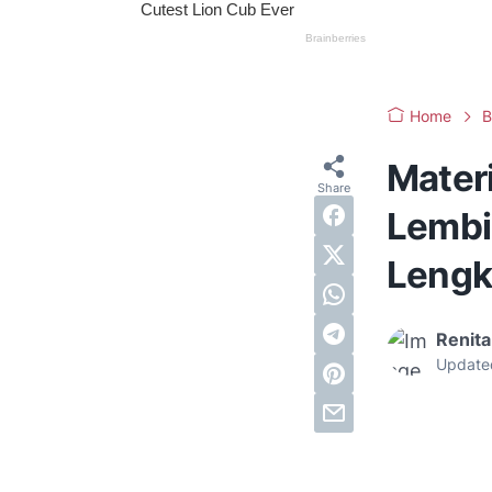
Home
B
Mater
Lembi
Leng
Renita
Update