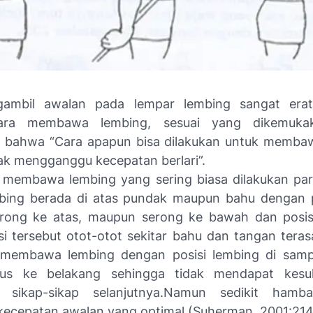
ambil awalan pada lempar lembing sangat erat
ara membawa lembing, sesuai yang dikemuka
 bahwa “Cara apapun bisa dilakukan untuk memba
dak mengganggu kecepatan berlari”.
 membawa lembing yang sering biasa dilakukan pa
bing berada di atas pundak maupun bahu dengan 
erong ke atas, maupun serong ke bawah dan posis
si tersebut otot-otot sekitar bahu dan tangan terasa
 membawa lembing dengan posisi lembing di samp
rus ke belakang sehingga tidak mendapat kesul
 sikap-sikap selanjutnya.Namun sedikit hamb
ecepatan awalan yang optimal (Suherman, 2001:214