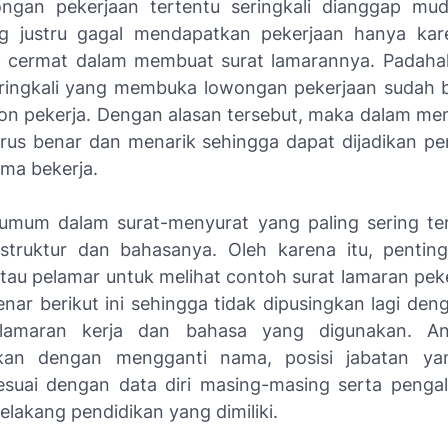
ongan pekerjaan tertentu seringkali dianggap mu
ng justru gagal mendapatkan pekerjaan hanya ka
cermat dalam membuat surat lamarannya. Padahal,
ringkali yang membuka lowongan pekerjaan sudah b
alon pekerja. Dengan alasan tersebut, maka dalam me
rus benar dan menarik sehingga dapat dijadikan p
ima bekerja.
umum dalam surat-menyurat yang paling sering ter
struktur dan bahasanya. Oleh karena itu, pentin
au pelamar untuk melihat contoh surat lamaran pek
nar berikut ini sehingga tidak dipusingkan lagi den
 lamaran kerja dan bahasa yang digunakan. An
kan dengan mengganti nama, posisi jabatan yan
sesuai dengan data diri masing-masing serta penga
belakang pendidikan yang dimiliki.