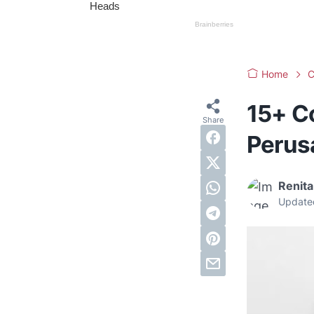
Home
C
15+ C
Perus
Renita
Update