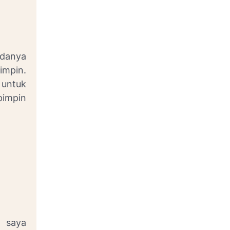
adanya
impin.
 untuk
pimpin
, saya