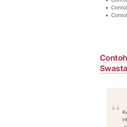
Conto
Contoh
Contoh
Swast
K
H