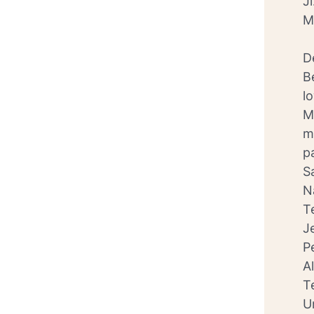
J
M
D
B
l
M
m
p
S
N
T
J
P
A
T
U