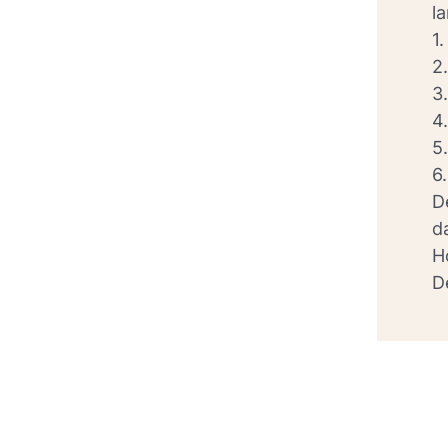
l
1
2
3
4
5
6
D
d
H
D