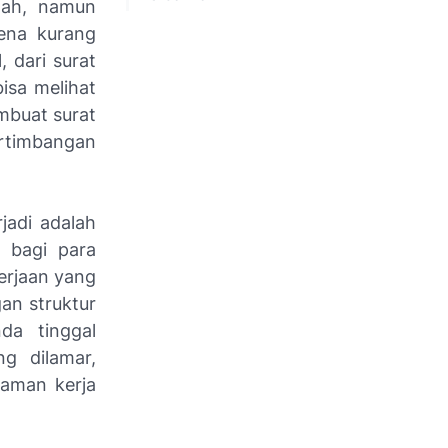
dah, namun
rena kurang
 dari surat
isa melihat
mbuat surat
ertimbangan
jadi adalah
g bagi para
erjaan yang
gan struktur
da tinggal
g dilamar,
laman kerja