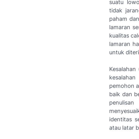
suatu low
tidak jara
paham dan 
lamaran se
kualitas c
lamaran ha
untuk diter
Kesalahan 
kesalahan 
pemohon at
baik dan be
penulisan
menyesuai
identitas 
atau latar 