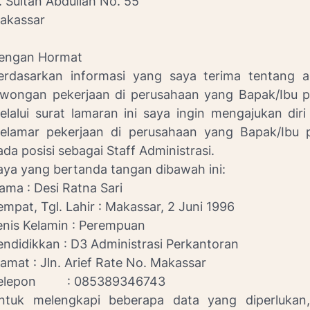
l. Sultan Abdullah No. 55
akassar
engan Hormat
erdasarkan informasi yang saya terima tentang 
owongan pekerjaan di perusahaan yang Bapak/Ibu p
elalui surat lamaran ini saya ingin mengajukan diri
elamar pekerjaan di perusahaan yang Bapak/Ibu 
ada posisi sebagai Staff Administrasi.
aya yang bertanda tangan dibawah ini:
ama : Desi Ratna Sari
empat, Tgl. Lahir : Makassar, 2 Juni 1996
enis Kelamin : Perempuan
endidikkan : D3 Administrasi Perkantoran
lamat : Jln. Arief Rate No. Makassar
elepon : 085389346743
ntuk melengkapi beberapa data yang diperlukan