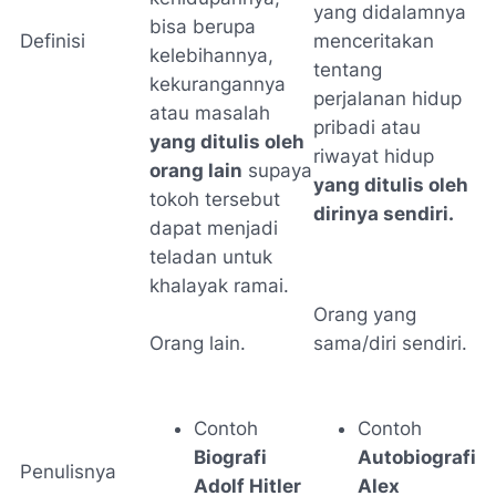
yang didalamnya
bisa berupa
Definisi
menceritakan
kelebihannya,
tentang
kekurangannya
perjalanan hidup
atau masalah
pribadi atau
yang ditulis oleh
riwayat hidup
orang lain
supaya
yang ditulis oleh
tokoh tersebut
dirinya sendiri.
dapat menjadi
teladan untuk
khalayak ramai.
Orang yang
Orang lain.
sama/diri sendiri.
Contoh
Contoh
Biografi
Autobiografi
Penulisnya
Adolf Hitler
Alex