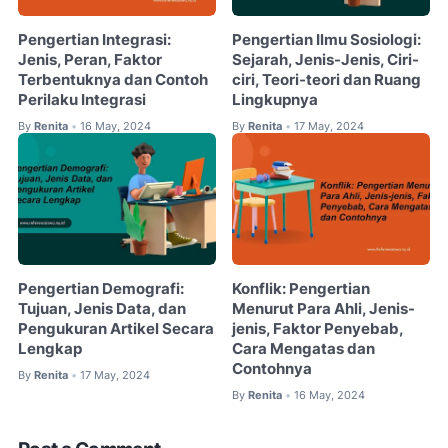
Pengertian Integrasi:
Pengertian Ilmu Sosiologi:
Jenis, Peran, Faktor
Sejarah, Jenis-Jenis, Ciri-
Terbentuknya dan Contoh
ciri, Teori-teori dan Ruang
Perilaku Integrasi
Lingkupnya
By
Renita
16 May, 2024
By
Renita
17 May, 2024
•
•
Pengertian Demografi:
Konflik: Pengertian
Tujuan, Jenis Data, dan
Menurut Para Ahli, Jenis-
Pengukuran Artikel Secara
jenis, Faktor Penyebab,
Lengkap
Cara Mengatas dan
Contohnya
By
Renita
17 May, 2024
•
By
Renita
16 May, 2024
•