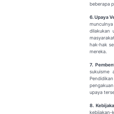
beberapa p
6. Upaya V
munculnya
dilakukan 
masyarakat
hak-hak s
mereka.
7. Pembent
sukuisme a
Pendidika
pengakuan 
upaya ters
8. Kebijak
kebijakan-