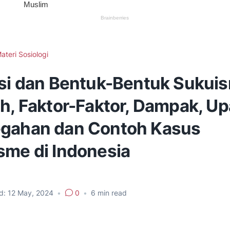
ateri Sosiologi
isi dan Bentuk-Bentuk Sukui
ah, Faktor-Faktor, Dampak, U
gahan dan Contoh Kasus
sme di Indonesia
d:
12 May, 2024
•
0
•
6
min read