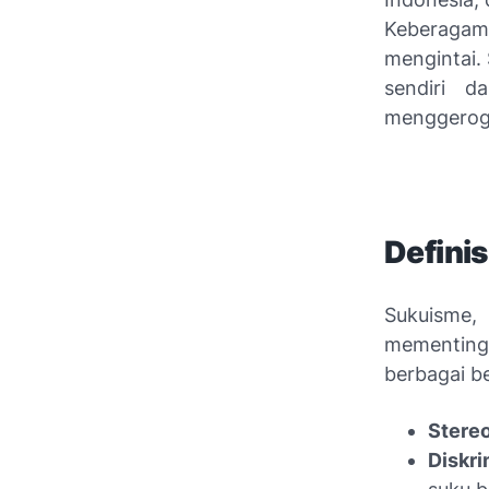
Keberagama
mengintai.
sendiri d
menggerogo
Defini
Sukuisme,
mementingk
berbagai be
Stereo
Diskri