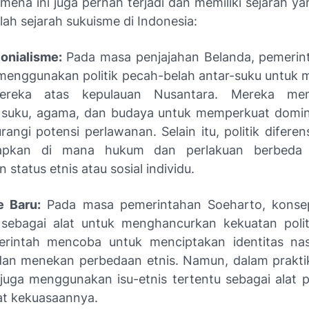
mena ini juga pernah terjadi dan memiliki sejarah y
lah sejarah sukuisme di Indonesia:
lonialisme:
Pada masa penjajahan Belanda, pemerint
i menggunakan politik pecah-belah antar-suku untuk
ereka atas kepulauan Nusantara. Mereka mem
 suku, agama, dan budaya untuk memperkuat domin
angi potensi perlawanan. Selain itu, politik diferen
rapkan di mana hukum dan perlakuan berbeda 
 status etnis atau sosial individu.
e Baru:
Pada masa pemerintahan Soeharto, konsep
sebagai alat untuk menghancurkan kekuatan polit
erintah mencoba untuk menciptakan identitas na
n menekan perbedaan etnis. Namun, dalam prakti
juga menggunakan isu-etnis tertentu sebagai alat po
t kekuasaannya.