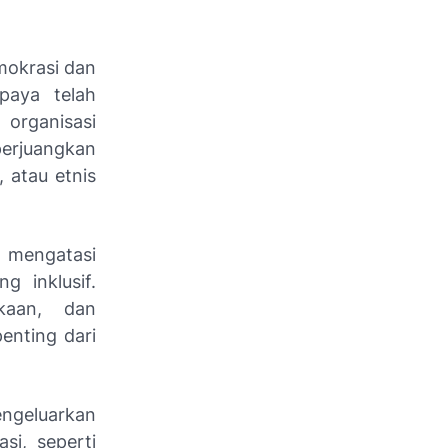
okrasi dan
paya telah
 organisasi
perjuangkan
atau etnis
 mengatasi
g inklusif.
ekaan, dan
enting dari
engeluarkan
si, seperti