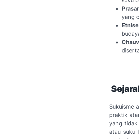
suku b
Prasa
yang o
Etnise
budaya
Chauv
disert
Sejara
Sukuisme a
praktik at
yang tidak
atau suku 