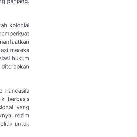
ang panjang.
ah kolonial
 memperkuat
anfaatkan
asi mereka
siasi hukum
diterapkan
 Pancasila
ik berbasis
sional yang
knya, rezim
litik untuk