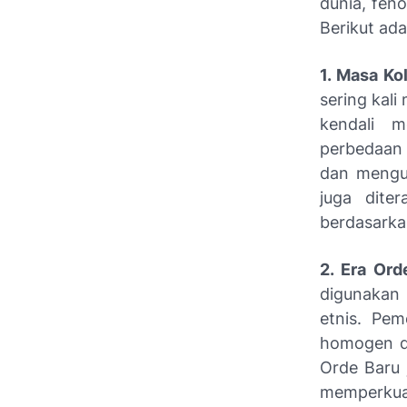
dunia, feno
Berikut ada
1. Masa Ko
sering kal
kendali m
perbedaan
dan mengur
juga dite
berdasarkan
2. Era Ord
digunakan 
etnis. Pem
homogen da
Orde Baru 
memperkua