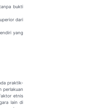
tanpa bukti
perior dari
endiri yang
da praktik-
n perlakuan
aktor etnis
ara lain di