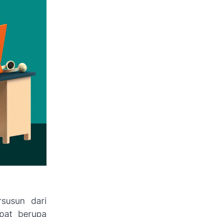
susun dari
apat berupa