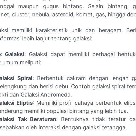
unggal maupun gugus bintang. Selain bintang, ga
anet, cluster, nebula, asteroid, komet, gas, hingga de
aksi memiliki karakteristik unik dan beragam. Ber
formasi lebih lanjut tentang galaksi:
k Galaksi
: Galaksi dapat memiliki berbagai bentu
 umum meliputi:
alaksi Spiral
: Berbentuk cakram dengan lengan ga
elengkung dan berisi debu. Contoh galaksi spiral te
akti dan Galaksi Andromeda.
alaksi Eliptis
: Memiliki profil cahaya berbentuk elips.
enderung memiliki populasi bintang yang lebih tua.
alaksi Tak Beraturan
: Bentuknya tidak teratur d
isebabkan oleh interaksi dengan galaksi tetangga.