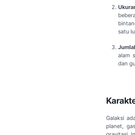
Ukura
bebera
bintan
satu l
Jumla
alam s
dan gu
Karakte
Galaksi ad
planet, ga
gravitasi. 