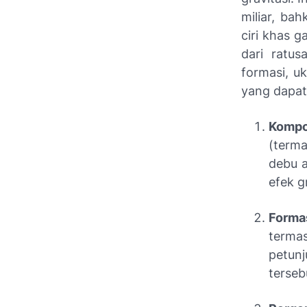
miliar, bah
ciri khas 
dari ratus
formasi, u
yang dapat
Kompo
(terma
debu a
efek g
Forma
termas
petun
terseb