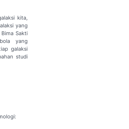
laksi kita,
alaksi yang
g Bima Sakti
 bola yang
iap galaksi
bahan studi
mologi: