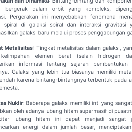
rakan dan Dinamika
: Bintang-bintang dan komponen
si bergerak dalam orbit yang kompleks, dipeng
tasi. Pergerakan ini menyebabkan fenomena menar
 spiral di galaksi spiral dan interaksi gravitasi
silkan galaksi baru melalui proses penggabungan ga
t Metalisitas
: Tingkat metalisitas dalam galaksi, y
kelimpahan elemen berat (selain hidrogen da
rikan informasi tentang sejarah pembentukan 
ya. Galaksi yang lebih tua biasanya memiliki metal
rendah karena bintang-bintangnya terbentuk pada a
emesta.
tas Nuklir
: Beberapa galaksi memiliki inti yang sangat
bkan oleh adanya lubang hitam supermasif di pusatny
kitar lubang hitam ini dapat menjadi sangat
carkan energi dalam jumlah besar, menciptaka