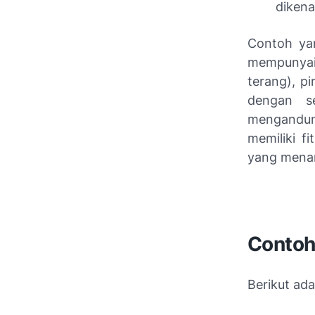
dikena
Contoh yan
mempunyai 
terang), pi
dengan se
mengandung
memiliki f
yang menar
Contoh
Berikut ad