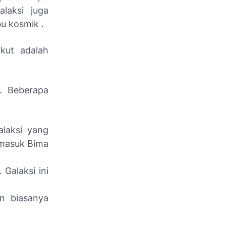
laksi juga
bu kosmik .
ikut adalah
k. Beberapa
laksi yang
rmasuk Bima
 Galaksi ini
an biasanya