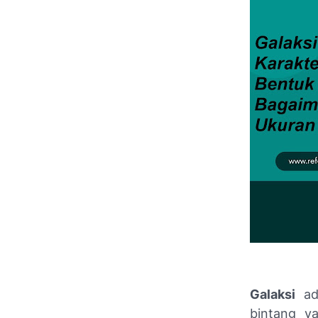
Galaksi
ada
bintang ya