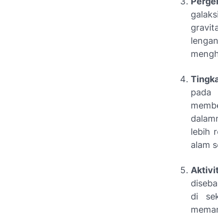
Perge
galak
gravi
lengan
mengha
Tingka
pada 
membe
dalamn
lebih 
alam s
Aktivi
diseba
di se
meman