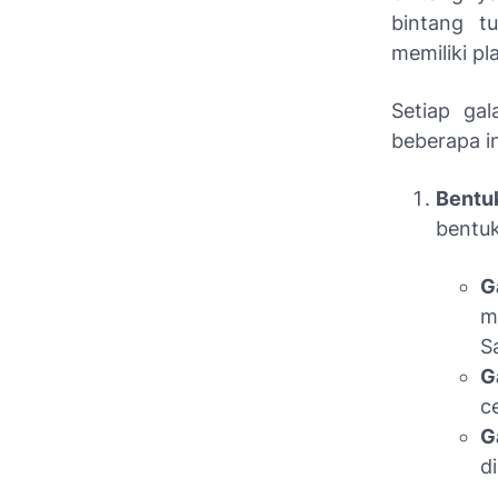
bintang t
memiliki pl
Setiap gal
beberapa in
Bentu
bentuk
G
m
S
G
c
G
d