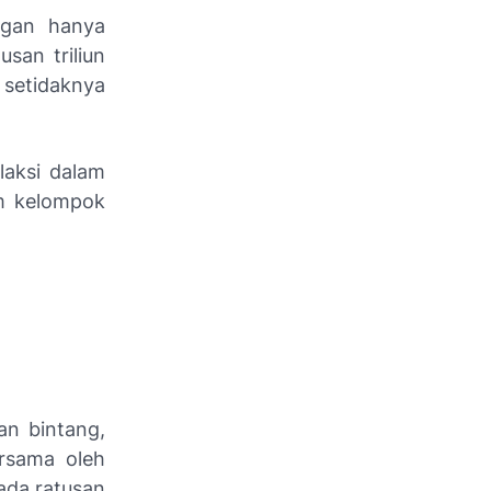
engan hanya
san triliun
i setidaknya
alaksi dalam
am kelompok
an bintang,
ersama oleh
 ada ratusan