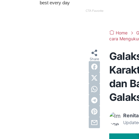
Home
G
cara Mengukur
Galaks
Karakt
dan B
Galak
Renita
Update