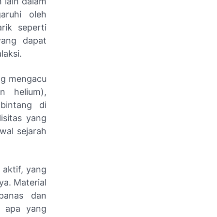
 lain dalam
aruhi oleh
ik seperti
 yang dapat
laksi.
ang mengacu
n helium),
bintang di
isitas yang
wal sejarah
 aktif, yang
a. Material
 panas dan
n apa yang