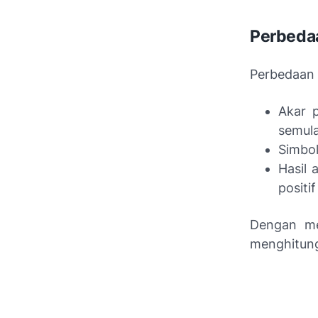
Perbedaa
Perbedaan 
Akar 
semula
Simbol
Hasil 
positif
Dengan me
menghitung