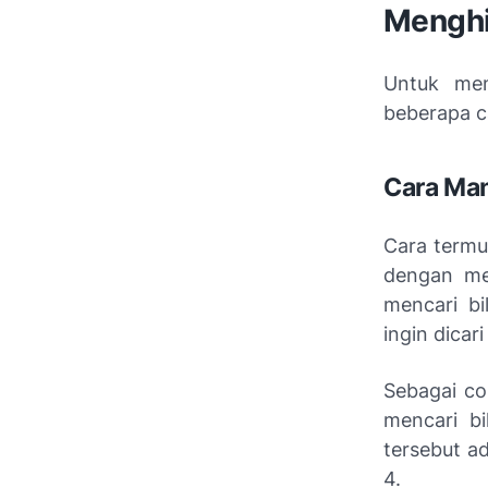
Menghi
Untuk men
beberapa ca
Cara Ma
Cara termu
dengan me
mencari b
ingin dicar
Sebagai co
mencari bi
tersebut a
4.