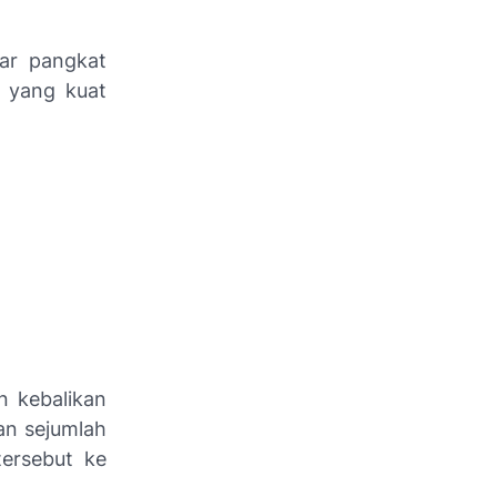
ar pangkat
a yang kuat
n kebalikan
an sejumlah
tersebut ke