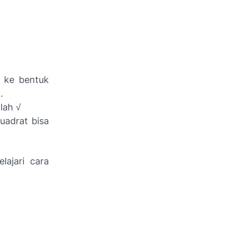
a ke bentuk
.
lah √
kuadrat bisa
ajari cara