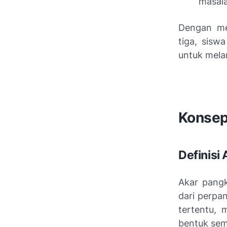
masala
Dengan me
tiga, sisw
untuk melan
Konsep
Definisi
Akar pangk
dari perpa
tertentu, 
bentuk sem