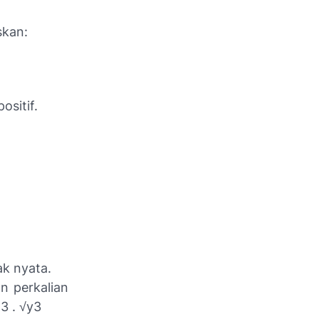
skan:
ositif.
ak nyata.
n perkalian
3 . √y3