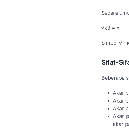
Secara umum
√x3 = x
Simbol √ me
Sifat-Si
Beberapa si
Akar p
Akar p
Akar p
Akar p
akar p