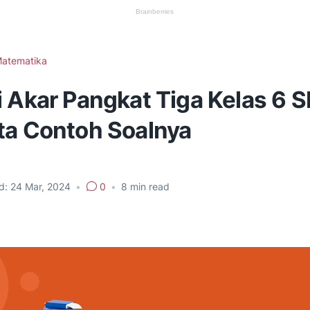
atematika
i Akar Pangkat Tiga Kelas 6 
ta Contoh Soalnya
d:
24 Mar, 2024
•
0
•
8
min read