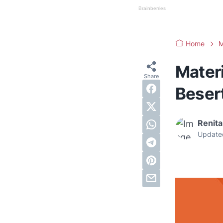
Home
M
Mater
Beser
Renita
Update