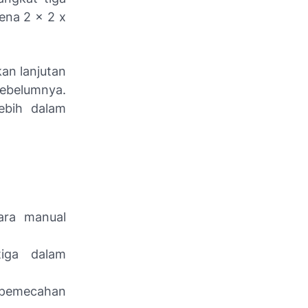
rena 2 x 2 x
kan lanjutan
sebelumnya.
ebih dalam
ara manual
iga dalam
 pemecahan