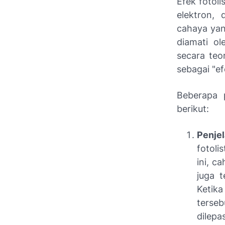
Efek fotoli
elektron, 
cahaya yang
diamati ol
secara teo
sebagai "efe
Beberapa p
berikut:
Penje
fotoli
ini, c
juga t
Ketik
terseb
dilepa