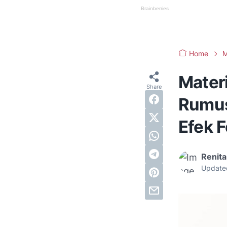
Home
M
Materi
Rumus
Efek F
Renita
Update