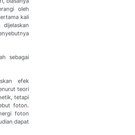
ri, biasanya
erangi oleh
pertama kali
 dijelaskan
menyebutnya
lah sebagai
askan efek
nurut teori
tik, tetapi
sebut foton.
ergi foton
udian dapat