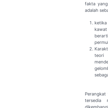
fakta yang 
adalah seba
ketika
kawat 
berar
permuk
Karakt
teori
mende
gelomb
sebaga
Perangkat
tersedia 
dikembangk