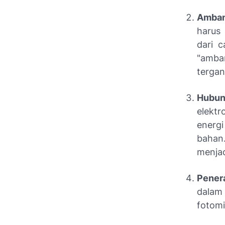
Amban
harus 
dari c
"amba
tergan
Hubun
elekt
energ
bahan.
menjad
Pener
dalam
fotomi