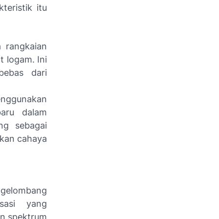
teristik itu
da rangkaian
t logam. Ini
bebas dari
 menggunakan
baru dalam
ng sebagai
nkan cahaya
 gelombang
isasi yang
an spektrum