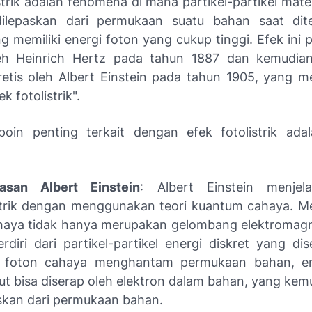
strik adalah fenomena di mana partikel-partikel mate
dilepaskan dari permukaan suatu bahan saat dit
 memiliki energi foton yang cukup tinggi. Efek ini 
eh Heinrich Hertz pada tahun 1887 dan kemudian
retis oleh Albert Einstein pada tahun 1905, yang 
k fotolistrik".
oin penting terkait dengan efek fotolistrik ada
lasan Albert Einstein
: Albert Einstein menjel
strik dengan menggunakan teori kuantum cahaya. Me
ahaya tidak hanya merupakan gelombang elektromagne
erdiri dari partikel-partikel energi diskret yang di
a foton cahaya menghantam permukaan bahan, en
ut bisa diserap oleh elektron dalam bahan, yang kem
skan dari permukaan bahan.