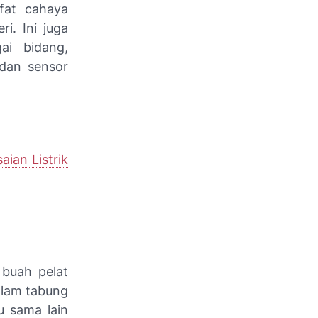
fat cahaya
i. Ini juga
gai bidang,
dan sensor
aian Listrik
 buah pelat
alam tabung
u sama lain