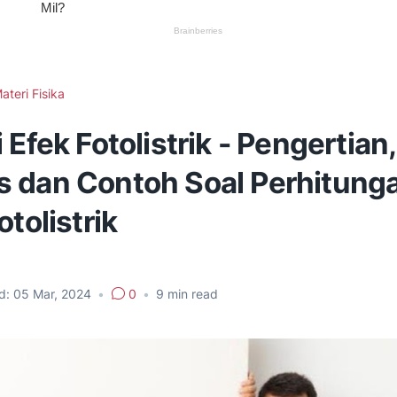
ateri Fisika
 Efek Fotolistrik - Pengertian,
 dan Contoh Soal Perhitung
otolistrik
d:
05 Mar, 2024
•
0
•
9
min read