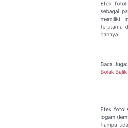
Efek foto
sebagai pa
memiliki i
terutama 
cahaya.
Baca Juga
Bolak Balik
Efek fotol
logam (lem
hampa udar