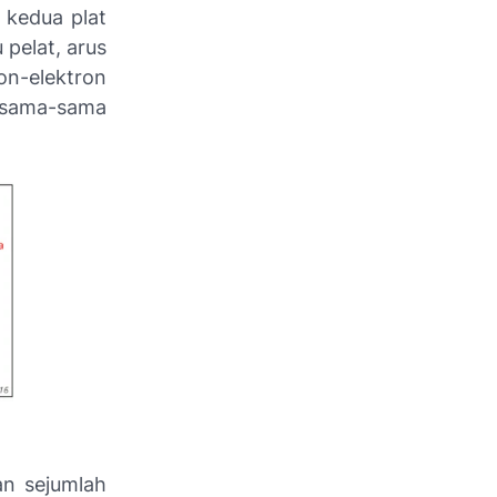
 kedua plat
 pelat, arus
ron-elektron
ersama-sama
an sejumlah