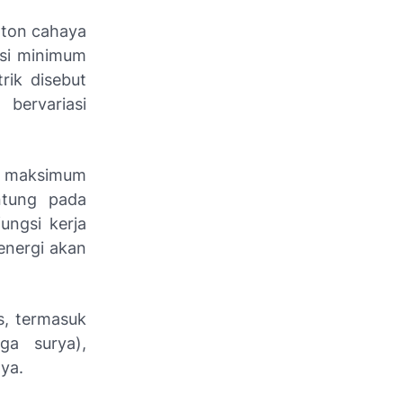
oton cahaya
nsi minimum
rik disebut
 bervariasi
ik maksimum
antung pada
ngsi kerja
 energi akan
is, termasuk
aga surya),
nya.