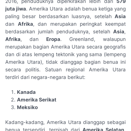
2016, penduduknya diperkirakan lebih dari
579
juta jiwa
. Amerika Utara adalah benua ketiga yang
paling besar berdasarkan luasnya, setelah
Asia
dan
Afrika
, dan merupakan peringkat keempat
berdasarkan jumlah penduduknya, setelah
Asia
,
Afrika
, dan
Eropa
. Greenland, walaupun
merupakan bagian Amerika Utara secara geografis
dan di atas lempeng tektonik yang sama (lempeng
Amerika Utara), tidak dianggap bagian benua ini
secara politis. Satuan regional Amerika Utara
terdiri dari negara-negara berikut:
Kanada
Amerika Serikat
Meksiko
Kadang-kadang, Amerika Utara dianggap sebagai
benua tersendiri, terpisah dari
Amerika Selatan
.