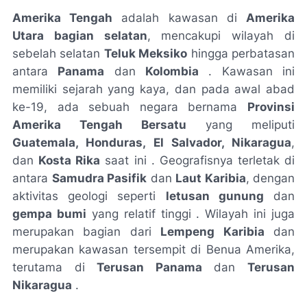
Amerika Tengah
adalah kawasan di
Amerika
Utara bagian selatan
, mencakupi wilayah di
sebelah selatan
Teluk Meksiko
hingga perbatasan
antara
Panama
dan
Kolombia
. Kawasan ini
memiliki sejarah yang kaya, dan pada awal abad
ke-19, ada sebuah negara bernama
Provinsi
Amerika Tengah Bersatu
yang meliputi
Guatemala, Honduras, El Salvador, Nikaragua
,
dan
Kosta Rika
saat ini . Geografisnya terletak di
antara
Samudra Pasifik
dan
Laut Karibia
, dengan
aktivitas geologi seperti
letusan gunung
dan
gempa bumi
yang relatif tinggi . Wilayah ini juga
merupakan bagian dari
Lempeng Karibia
dan
merupakan kawasan tersempit di Benua Amerika,
terutama di
Terusan Panama
dan
Terusan
Nikaragua
.